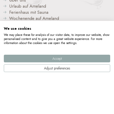
Urlaub auf Ameland
Ferienhaus mit Sauna
Wochenende auf Ameland
Zusatzinformation
We use cookies
Fahrradverleih Metz
We may place these for analysis of our visitor data, to improve our website, show
personalised content and to give you a great website experience. For more
Wagenborg Passagierdienste
information about the cookies we use open the settings.
Kontakt
Accept
Adjust preferences