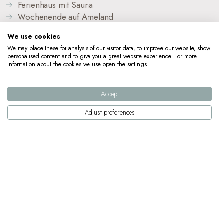
Ferienhaus mit Sauna
Wochenende auf Ameland
Zusatzinformation
We use cookies
Fahrradverleih Metz
We may place these for analysis of our visitor data, to improve our website, show
personalised content and to give you a great website experience. For more
Wagenborg Passagierdienste
information about the cookies we use open the settings.
Kontakt
Accept
Adjust preferences
Blogs
Allgemeine Geschäftsbedingungen
Datenschutzerklärung und cookie-richtlinie
Sitemap